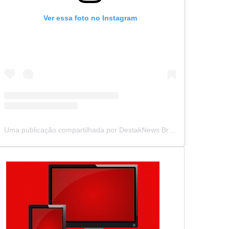
Ver essa foto no Instagram
Uma publicação compartilhada por DestakNews Brasil (@destaknewsbrasiloficial)