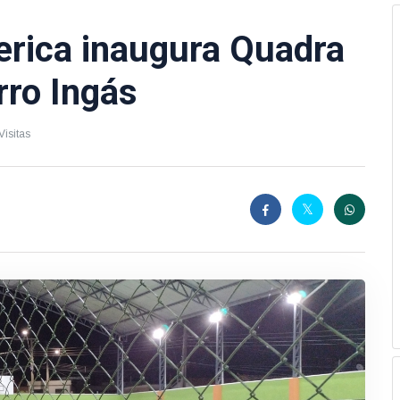
cerica inaugura Quadra
rro Ingás
isitas