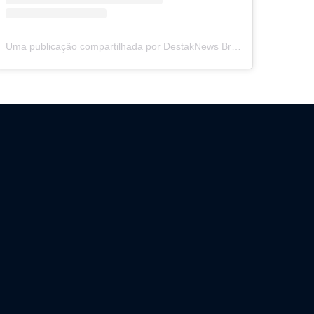
Uma publicação compartilhada por DestakNews Brasil (@destaknewsbrasiloficial)