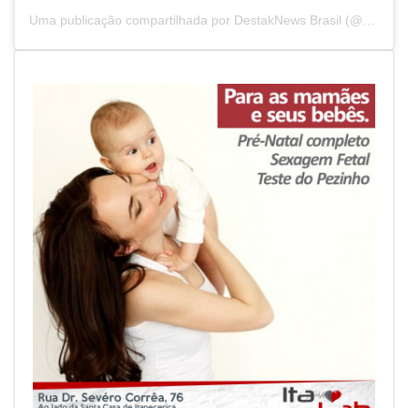
Uma publicação compartilhada por DestakNews Brasil (@destaknewsbrasiloficial)