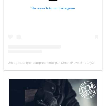
Ver essa foto no Instagram
Uma publicação compartilhada por DestakNews Brasil (@destaknewsbrasiloficial)