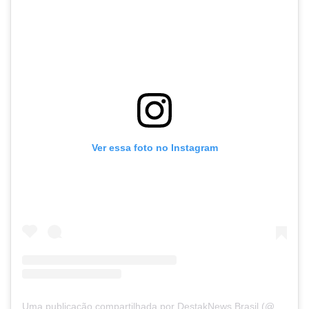
Ver essa foto no Instagram
Uma publicação compartilhada por DestakNews Brasil (@destaknewsbrasiloficial)