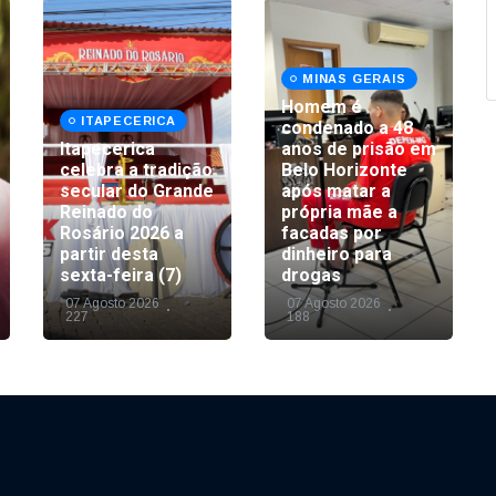
MINAS GERAIS
Homem é
ITAPECERICA
condenado a 48
Itapecerica
anos de prisão em
celebra a tradição
Belo Horizonte
secular do Grande
após matar a
Reinado do
própria mãe a
Rosário 2026 a
facadas por
partir desta
dinheiro para
sexta-feira (7)
drogas
07 Agosto 2026
07 Agosto 2026
227
188