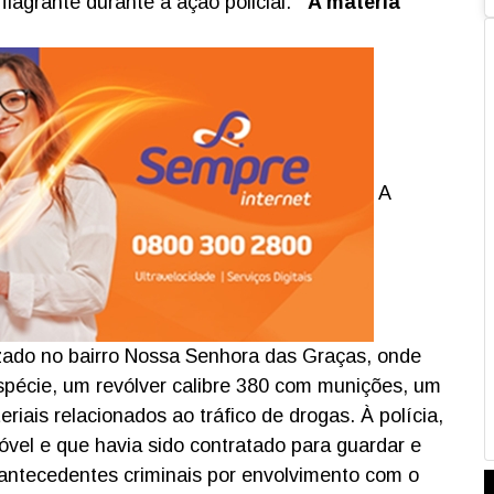
lagrante durante a ação policial.
A matéria
A
izado no bairro Nossa Senhora das Graças, onde
pécie, um revólver calibre 380 com munições, um
riais relacionados ao tráfico de drogas. À polícia,
móvel e que havia sido contratado para guardar e
a antecedentes criminais por envolvimento com o