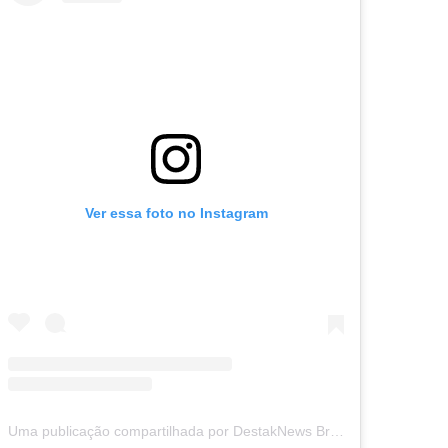
Ver essa foto no Instagram
Uma publicação compartilhada por DestakNews Brasil (@destaknewsbrasiloficial)