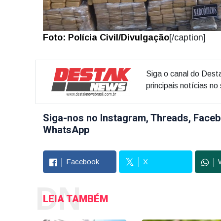
Foto: Polícia Civil/Divulgação
[/caption]
Siga o canal do Dest
principais notícias n
Siga-nos no Instagram, Threads, Faceb
WhatsApp
Facebook
X
DN
LEIA TAMBÉM