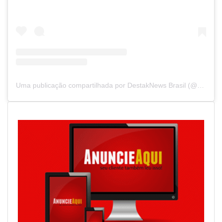
Uma publicação compartilhada por DestakNews Brasil (@destaknewsbrasiloficial)