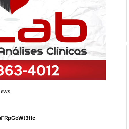
News
osFRpGoWt3ffc