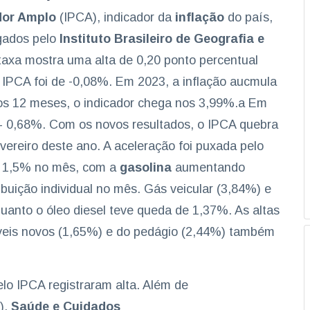
dor Amplo
(IPCA), indicador da
inflação
do país,
lgados pelo
Instituto Brasileiro de Geografia e
 taxa mostra uma alta de 0,20 ponto percentual
 IPCA foi de -0,08%. Em 2023, a inflação aucmula
os 12 meses, o indicador chega nos 3,99%.a Em
 – 0,68%. Com os novos resultados, o IPCA quebra
vereiro deste ano. A aceleração foi puxada pelo
de 1,5% no mês, com a
gasolina
aumentando
buição individual no mês. Gás veicular (3,84%) e
uanto o óleo diesel teve queda de 1,37%. As altas
veis novos (1,65%) e do pedágio (2,44%) também
elo IPCA registraram alta. Além de
),
Saúde e Cuidados