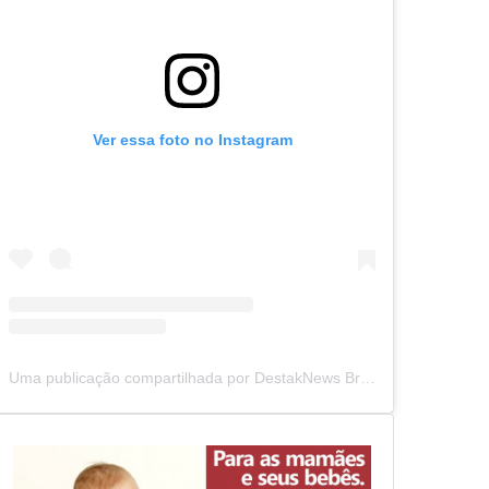
Ver essa foto no Instagram
Uma publicação compartilhada por DestakNews Brasil (@destaknewsbrasiloficial)