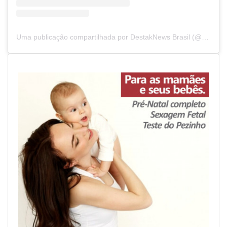
Uma publicação compartilhada por DestakNews Brasil (@destaknewsbrasiloficial)