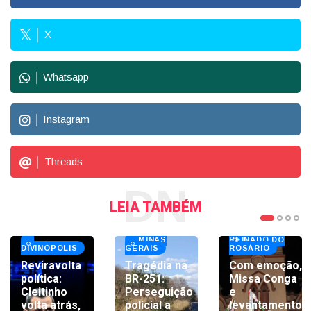
X
Whatsapp
Instagram
Threads
DN
LEIA TAMBÉM
GRANDE
MINAS
REINADO DO
DIVINÓPOLIS
GERAIS
ROSÁRIO
Reviravolta
Tragédia na
Com emoção,
política:
BR-251:
Missa Conga
Cleitinho
Perseguição
e
volta atrás,
policial a
levantamento