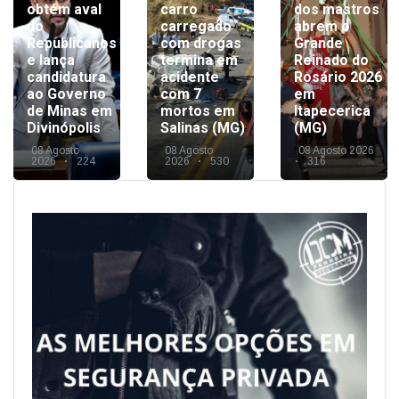
obtém aval
carro
dos mastros
do
carregado
abrem o
Republicanos
com drogas
Grande
e lança
termina em
Reinado do
candidatura
acidente
Rosário 2026
ao Governo
com 7
em
de Minas em
mortos em
Itapecerica
Divinópolis
Salinas (MG)
(MG)
08 Agosto
08 Agosto
08 Agosto 2026
2026
224
2026
530
316