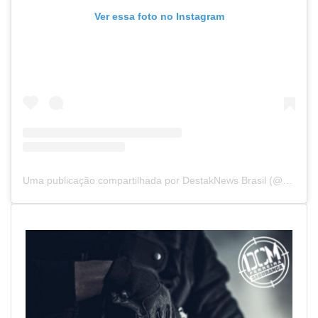
Ver essa foto no Instagram
Uma publicação compartilhada por DestakNews Brasil (@destaknewsbrasiloficial)