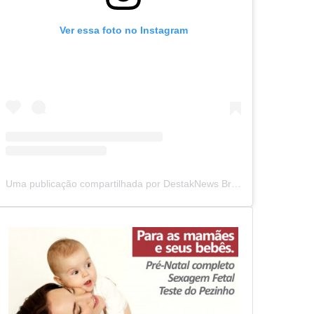
Ver essa foto no Instagram
Uma publicação compartilhada por DestakNews Brasil (@destaknewsbrasiloficial)