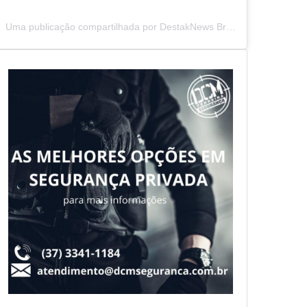
Uma publicação compartilhada por DestakNews Brasil (@destaknewsbrasiloficial)