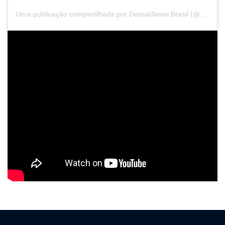
Uma publicação compartilhada por DestakNews Brasil (@destaknewsbrasiloficial)