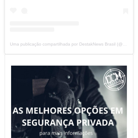
Uma publicação compartilhada por DestakNews Brasil (@destaknewsbrasiloficial)