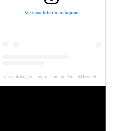
Ver essa foto no Instagram
Uma publicação compartilhada por DestakNews Brasil (@destaknewsbrasiloficial)