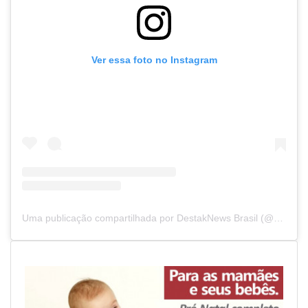
Ver essa foto no Instagram
Uma publicação compartilhada por DestakNews Brasil (@destaknewsbrasiloficial)